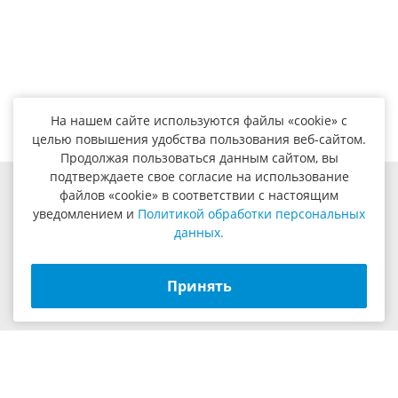
На нашем сайте используются файлы «cookie» с
целью повышения удобства пользования веб-сайтом.
Продолжая пользоваться данным сайтом, вы
подтверждаете свое согласие на использование
файлов «cookie» в соответствии с настоящим
8 (800) 201-48-54
8 (495) 347-87-60
уведомлением и
Политикой обработки персональных
8 (495) 347-87-61
8 (495) 347-94-30
данных.
пн.-чт. 09:00 - 18:00 пт. 09:00 - 17:00
109469, г. Москва, ул. Братиславская, д.29, корп. 1, оф.10
Принять
info@yilmazrus.ru
ООО «СПЕКТР» © 2006 – 2026