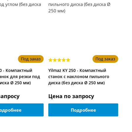
Под заказ
Под заказ
50 - Компактный
Yilmaz KY 250 - Компактный
анок для резки под
станок с наклоном пильного
диска Ø 250 мм)
диска (без диска Ø 250 мм)
запросу
Цена по запросу
Цен
одробнее
Подробнее