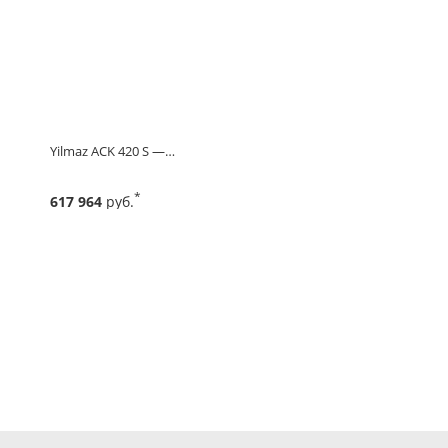
Yilmaz ACK 420 S —…
*
617 964
руб.