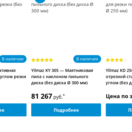
В наличии
В наличии
тативная
Yilmaz KY 305 — Маятниковая
Yilmaz KD 2
углом резки
пила с наклоном пильного
отрезной ст
диска (без диска Ø 300 мм)
углом (без 
81 267
Цена по 
*
руб.
ее
Подробнее
П