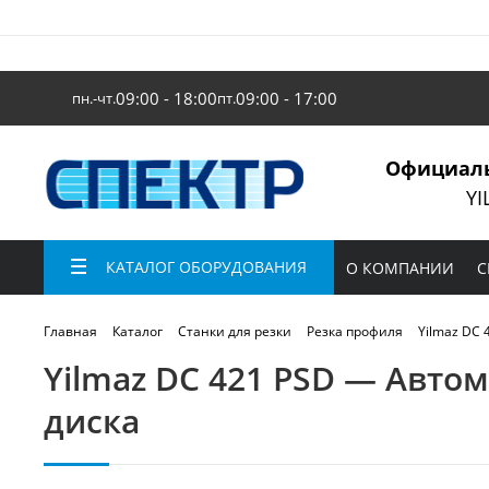
09:00 - 18:00
09:00 - 17:00
пн.-чт.
пт.
Официаль
YI
КАТАЛОГ ОБОРУДОВАНИЯ
О КОМПАНИИ
С
Yilmaz DC
Главная
Каталог
Станки для резки
Резка профиля
Yilmaz DC 421 PSD — Авто
диска