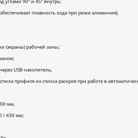
д углами 90° и 45° внутрь;
обеспечивает плавность хода при резке алюминия);
и (экраны) рабочей зоны;
раном;
 через USB-накопитель;
спила профиля из списка раскроя при работе в автоматиче
000 мм,
 / 430 мм;