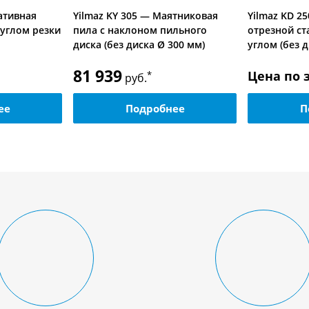
тативная
Yilmaz KY 305 — Маятниковая
Yilmaz KD 2
углом резки
пила с наклоном пильного
отрезной ст
диска (без диска Ø 300 мм)
углом (без 
81 939
Цена по 
*
руб.
ее
Подробнее
П