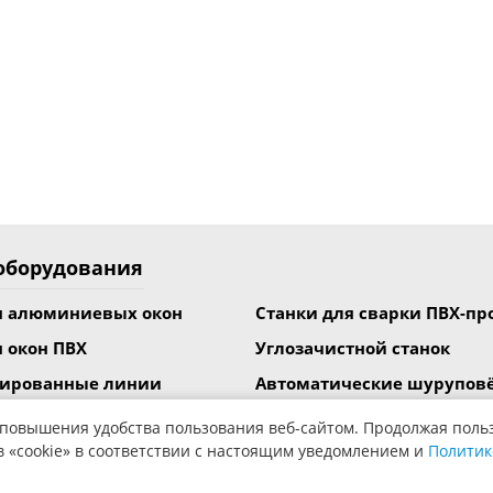
оборудования
я алюминиевых окон
Станки для сварки ПВХ-п
я окон ПВХ
Углозачистной станок
зированные линии
Автоматические шурупов
армирования
омплекты оборудования
 повышения удобства пользования веб-сайтом. Продолжая поль
Вспомогательное оборудо
в «cookie» в соответствии с настоящим уведомлением и
Политик
я резки
Станки для ламинирован
я обработки импоста