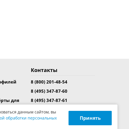
Контакты
рофилей
8 (800) 201-48-54
8 (495) 347-87-60
ёрты для
8 (495) 347-87-61
8 (495) 347-94-30
зоваться данным сайтом, вы
вание
Принять
ой обработки персональных
info@yilmazrus.ru
ия
109469, г. Москва, ул. Братиславская,