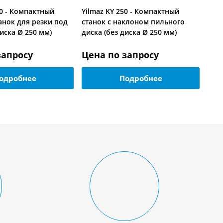
50 - Компактный
Yilmaz KY 250 - Компактный
анок для резки под
станок с наклоном пильного
диска Ø 250 мм)
диска (без диска Ø 250 мм)
запросу
Цена по запросу
Цен
одробнее
Подробнее