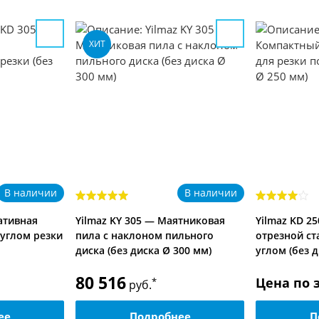
ХИТ
В наличии
В наличии
тативная
Yilmaz KY 305 — Маятниковая
Yilmaz KD 2
углом резки
пила с наклоном пильного
отрезной ст
диска (без диска Ø 300 мм)
углом (без 
80 516
Цена по 
*
руб.
ее
Подробнее
П