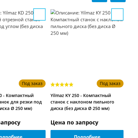
Под заказ
Под заказ
50 - Компактный
Yilmaz KY 250 - Компактный
анок для резки под
станок с наклоном пильного
диска Ø 250 мм)
диска (без диска Ø 250 мм)
запросу
Цена по запросу
Цен
одробнее
Подробнее