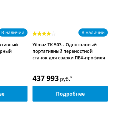
В наличии
В наличии
тативный
Yilmaz TK 503 - Одноголовый
ерный
портативный переностной
станок для сварки ПВХ-профиля
437 993
*
руб.
ее
Подробнее