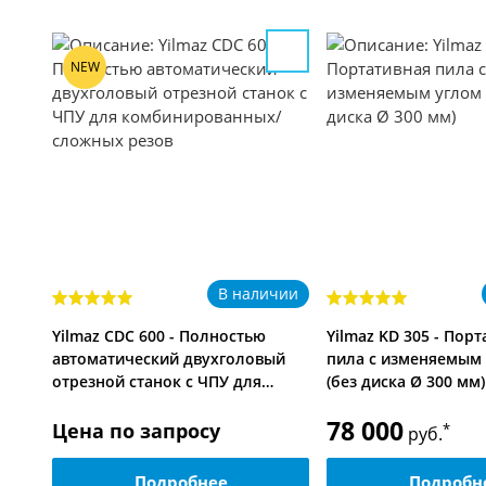
NEW
чии
В наличии
Yilmaz CDC 600 - Полностью
Yilmaz KD 305 - Пор
ая
автоматический двухголовый
пила с изменяемым 
отрезной станок с ЧПУ для…
(без диска Ø 300 мм)
78 000
Цена по запросу
*
руб.
Подробнее
Подробн