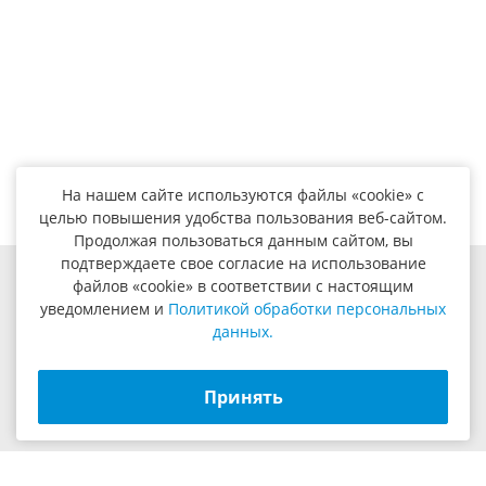
На нашем сайте используются файлы «cookie» с
целью повышения удобства пользования веб-сайтом.
Продолжая пользоваться данным сайтом, вы
подтверждаете свое согласие на использование
файлов «cookie» в соответствии с настоящим
8 (800) 201-48-54
8 (495) 347-87-60
уведомлением и
Политикой обработки персональных
8 (495) 347-87-61
8 (495) 347-94-30
данных.
пн.-чт. 09:00 - 18:00 пт. 09:00 - 17:00
109469, г. Москва, ул. Братиславская, д.29, корп. 1, оф.10
Принять
info@yilmazrus.ru
ООО «СПЕКТР» © 2006 – 2026