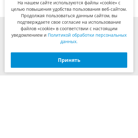
На нашем сайте используются файлы «cookie» с
целью повышения удобства пользования веб-сайтом.
Продолжая пользоваться данным сайтом, вы
подтверждаете свое согласие на использование
файлов «cookie» в соответствии с настоящим
8 (800) 201-48-54
8 (495) 347-87-60
уведомлением и
Политикой обработки персональных
8 (495) 347-87-61
8 (495) 347-94-30
данных.
пн.-чт. 09:00 - 18:00 пт. 09:00 - 17:00
109469, г. Москва, ул. Братиславская, д.29, корп. 1, оф.10
Принять
info@yilmazrus.ru
ООО «СПЕКТР» © 2006 – 2026
Разработка и продвижение
*Вся представленная информация, касающаяся
технических характеристик товаров, носит
информационный характер и не является публичной
офертой.