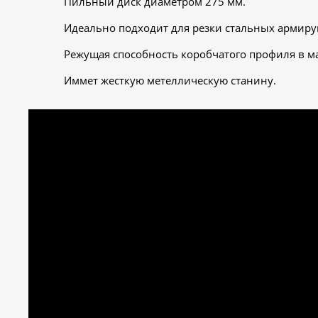
Пильный диск диаметром 275 мм.
Идеально подходит для резки стальных армиру
Режущая способность коробчатого профиля в м
Иммет жесткую метеллическую станину.