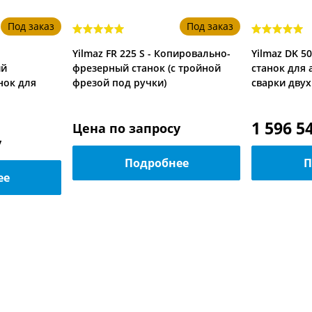
Под заказ
Под заказ
Yilmaz FR 225 S - Копировально-
Yilmaz DK 5
ий
фрезерный станок (с тройной
станок для
нок для
фрезой под ручки)
сварки двух
1 596 5
Цена по запросу
у
Подробнее
П
ее