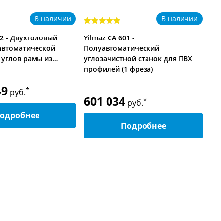
В наличии
В наличии
02 - Двухголовый
Yilmaz CA 601 -
Yi
 автоматической
Полуавтоматический
пи
 углов рамы из…
углозачистной станок для ПВХ
профилей (1 фреза)
49
4
*
руб.
601 034
*
руб.
одробнее
Подробнее