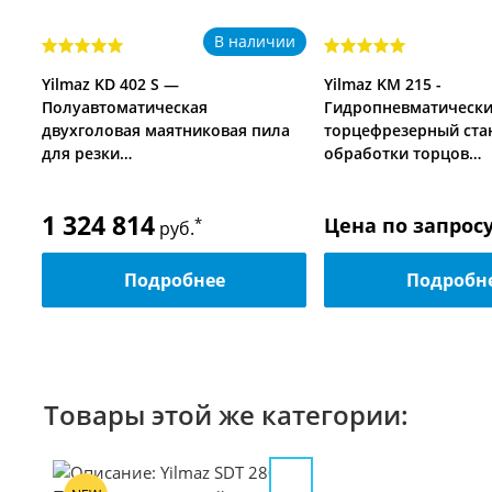
ии
В наличии
я
Yilmaz KD 402 S —
Yilmaz KM 215 -
Полуавтоматическая
Гидропневматическ
двухголовая маятниковая пила
торцефрезерный ста
для резки…
обработки торцов…
1 324 814
Цена по запрос
*
руб.
Подробнее
Подробн
Товары этой же категории: