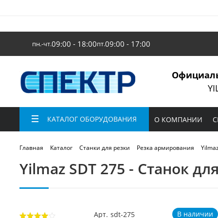
09:00 - 18:00
09:00 - 17:00
пн.-чт.
пт.
Официаль
YI
КАТАЛОГ ОБОРУДОВАНИЯ
О КОМПАНИИ
С
Yilma
Главная
Каталог
Станки для резки
Резка армирования
Yilmaz SDT 275 - Станок 
В наличии
Арт.
sdt-275