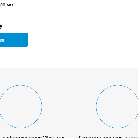
200 мм
у
ее