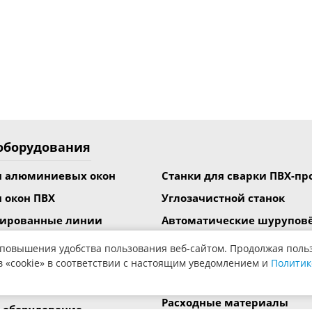
оборудования
я алюминиевых окон
Станки для сварки ПВХ-п
я окон ПВХ
Углозачистной станок
зированные линии
Автоматические шурупов
армирования
омплекты оборудования
 повышения удобства пользования веб-сайтом. Продолжая поль
Вспомогательное оборудо
в «cookie» в соответствии с настоящим уведомлением и
Политик
я резки
Станки для ламинирован
я обработки импоста
Расходные материалы
 оборудование