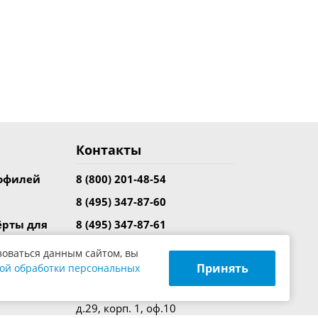
Контакты
рофилей
8 (800) 201-48-54
8 (495) 347-87-60
ёрты для
8 (495) 347-87-61
8 (495) 347-94-30
зоваться данным сайтом, вы
вание
Принять
ой обработки персональных
info@yilmazrus.ru
ия
109469, г. Москва, ул. Братиславская,
д.29, корп. 1, оф.10