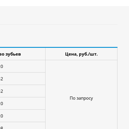
во зубьев
Цена, руб./шт.
20
32
32
По запросу
20
20
08